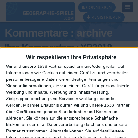
Toggl
CONNEXION
Navig
REGISTRIEREN
Kommentare : archive
Ihre Kommentare : YB2018
Wir respektieren Ihre Privatsphäre
Wir und unsere 1538 Partner speichern und/oder greifen auf
Informationen wie Cookies auf einem Gerät zu und verarbeiten
personenbezogene Daten wie eindeutige Kennungen und
Standardinformationen, die von einem Gerät für personalisierte
Werbung und Inhalte, Werbung und Inhaltsmessung,
Zielgruppenforschung und Serviceentwicklung gesendet
werden.
Mit Ihrer Erlaubnis dürfen wir und unsere 1538 Partner
über Gerätescans genaue Standortdaten und Kenndaten
abfragen. Sie können auf die entsprechende Schaltfläche
🇺🇸 We noticed you’re visiting
Ein problem oder einen Fehler melden
klicken, um der o. a. Datenverarbeitung durch uns und unsere
from an English-speaking
Partner zuzustimmen. Alternativ können Sie auf detailliertere
Informationen zugreifen und Ihre Einstellungen ändern, bevor