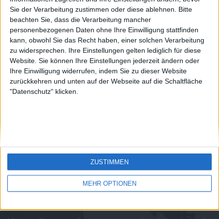
country
Sie der Verarbeitung zustimmen oder diese ablehnen.
Bitte
Join our American version now and be
beachten Sie, dass die Verarbeitung mancher
juegos-geograficos.com
geographie-spiele.com
among the firsts to submit your score
personenbezogenen Daten ohne Ihre Einwilligung stattfinden
on our leaderboards!
kann, obwohl Sie das Recht haben, einer solchen Verarbeitung
giochi-geografici.com
geoheroes.com
zu widersprechen. Ihre Einstellungen gelten lediglich für diese
Website. Sie können Ihre Einstellungen jederzeit ändern oder
jeux-historiques.com
lemurdelapresse.com
Ihre Einwilligung widerrufen, indem Sie zu dieser Website
zurückkehren und unten auf der Webseite auf die Schaltfläche
jeuxpedago.com
billets-monuments.com
"Datenschutz" klicken.
Schutz personenbezogener
Daten
SiteMap
Let's visit GeoHeroes.com!
Kontakt
ZUSTIMMEN
Rechtliche Hinweise
Partnerprogramm
MEHR OPTIONEN
Newsletter