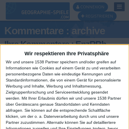
Toggl
CONNEXION
Navig
REGISTRIEREN
Kommentare : archive
Ihre Kommentare : EnzRRh
Wir respektieren Ihre Privatsphäre
Wir und unsere 1538 Partner speichern und/oder greifen auf
Informationen wie Cookies auf einem Gerät zu und verarbeiten
personenbezogene Daten wie eindeutige Kennungen und
Standardinformationen, die von einem Gerät für personalisierte
Werbung und Inhalte, Werbung und Inhaltsmessung,
Zielgruppenforschung und Serviceentwicklung gesendet
werden.
Mit Ihrer Erlaubnis dürfen wir und unsere 1538 Partner
über Gerätescans genaue Standortdaten und Kenndaten
abfragen. Sie können auf die entsprechende Schaltfläche
🇺🇸 We noticed you’re visiting
Ein problem oder einen Fehler melden
klicken, um der o. a. Datenverarbeitung durch uns und unsere
from an English-speaking
Partner zuzustimmen. Alternativ können Sie auf detailliertere
Informationen zugreifen und Ihre Einstellungen ändern, bevor