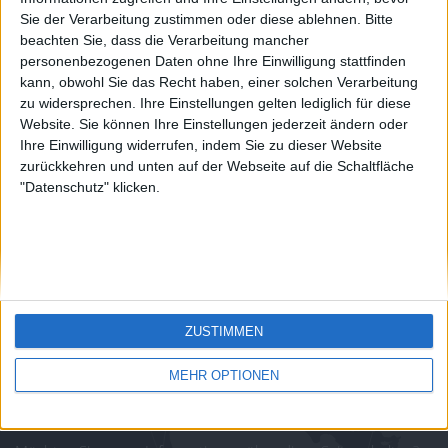
country
Sie der Verarbeitung zustimmen oder diese ablehnen.
Bitte
Join our American version now and be
beachten Sie, dass die Verarbeitung mancher
juegos-geograficos.com
geographie-spiele.com
among the firsts to submit your score
personenbezogenen Daten ohne Ihre Einwilligung stattfinden
on our leaderboards!
kann, obwohl Sie das Recht haben, einer solchen Verarbeitung
giochi-geografici.com
geoheroes.com
zu widersprechen. Ihre Einstellungen gelten lediglich für diese
Website. Sie können Ihre Einstellungen jederzeit ändern oder
jeux-historiques.com
lemurdelapresse.com
Ihre Einwilligung widerrufen, indem Sie zu dieser Website
zurückkehren und unten auf der Webseite auf die Schaltfläche
jeuxpedago.com
billets-monuments.com
"Datenschutz" klicken.
Schutz personenbezogener
Daten
SiteMap
Let's visit GeoHeroes.com!
Kontakt
ZUSTIMMEN
Rechtliche Hinweise
Partnerprogramm
MEHR OPTIONEN
Newsletter