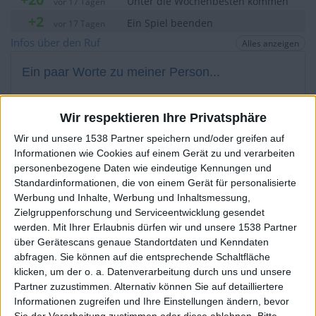
Unter die Wochenbesten kommen
vor 17 Tagen
+2
Ein Spiel beenden
vor 17 Tagen
+20
Infos über den Ruf
Alles anzeigen
Unter die Wochenbesten kommen
vor 17 Tagen
+2
Ein Spiel beenden
vor 17 Tagen
Ein paar Worte zu meiner Person...
+20
Unter die Wochenbesten kommen
vor 17 Tagen
+2
Blumi2 hat sein Profil nicht ergänzt
Ein Spiel beenden
vor 17 Tagen
Wir respektieren Ihre Privatsphäre
Die Spieler die Ihnen folgen werden informiert wenn sie
Wir und unsere 1538 Partner speichern und/oder greifen auf
diesen Text ändern.
Informationen wie Cookies auf einem Gerät zu und verarbeiten
personenbezogene Daten wie eindeutige Kennungen und
Standardinformationen, die von einem Gerät für personalisierte
Werbung und Inhalte, Werbung und Inhaltsmessung,
Blumi2
Klubs deren Mitglied
ist (0/2)
Zielgruppenforschung und Serviceentwicklung gesendet
Blumi2
gehört zu keinem Klub
werden.
Mit Ihrer Erlaubnis dürfen wir und unsere 1538 Partner
über Gerätescans genaue Standortdaten und Kenndaten
abfragen. Sie können auf die entsprechende Schaltfläche
klicken, um der o. a. Datenverarbeitung durch uns und unsere
Partner zuzustimmen. Alternativ können Sie auf detailliertere
Mitglied seit :
09-12-2013
Informationen zugreifen und Ihre Einstellungen ändern, bevor
Sie der Verarbeitung zustimmen oder diese ablehnen.
Bitte