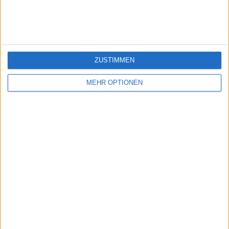
Ein problem oder einen Fehler melden
ZUSTIMMEN
juegos-geograficos.com
geographie-spiele.com
MEHR OPTIONEN
giochi-geografici.com
geoheroes.com
jeux-historiques.com
lemurdelapresse.com
jeuxpedago.com
billets-monuments.com
Schutz personenbezogener
Daten
SiteMap
Kontakt
Rechtliche Hinweise