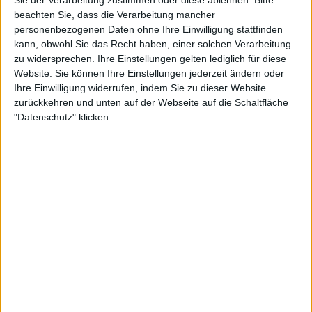
Kommentar(e) :
2
beachten Sie, dass die Verarbeitung mancher
personenbezogenen Daten ohne Ihre Einwilligung stattfinden
Spiele gespielt :
30
kann, obwohl Sie das Recht haben, einer solchen Verarbeitung
Spiele beendet (seit V5) :
1387
zu widersprechen. Ihre Einstellungen gelten lediglich für diese
Website. Sie können Ihre Einstellungen jederzeit ändern oder
Anzahl der Sterne :
85
Ihre Einwilligung widerrufen, indem Sie zu dieser Website
zurückkehren und unten auf der Webseite auf die Schaltfläche
Durchschn. % des Bestresultats :
93.49%
"Datenschutz" klicken.
In der Liste der besten Ergebnisse :
5
Wird von
2
Spieler(n) als Favorit geführt
Teilnahme an Turnieren :
0
Turnier(e) gewonnen :
0
Unter den 10 Besten des Turniers :
0
Unter den 20 Besten des Turniers :
0
Unter den 50 Besten des Turniers :
0
Unter den 100 Besten des Turniers :
0
Geopunkte :
0