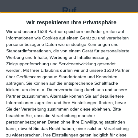
Ruf
304
Wir respektieren Ihre Privatsphäre
Wir und unsere 1538 Partner speichern und/oder greifen auf
Informationen wie Cookies auf einem Gerät zu und verarbeiten
Class. top : 35.58%
personenbezogene Daten wie eindeutige Kennungen und
Standardinformationen, die von einem Gerät für personalisierte
Werbung und Inhalte, Werbung und Inhaltsmessung,
Zielgruppenforschung und Serviceentwicklung gesendet
Ruf - erhaltene Punkte
werden.
Mit Ihrer Erlaubnis dürfen wir und unsere 1538 Partner
über Gerätescans genaue Standortdaten und Kenndaten
Infos über den Ruf
Alles anzeigen
abfragen. Sie können auf die entsprechende Schaltfläche
klicken, um der o. a. Datenverarbeitung durch uns und unsere
Ein paar Worte zu meiner Person...
Partner zuzustimmen. Alternativ können Sie auf detailliertere
Informationen zugreifen und Ihre Einstellungen ändern, bevor
idk_ hat sein Profil nicht ergänzt
Sie der Verarbeitung zustimmen oder diese ablehnen.
Bitte
beachten Sie, dass die Verarbeitung mancher
Die Spieler die Ihnen folgen werden informiert wenn sie
personenbezogenen Daten ohne Ihre Einwilligung stattfinden
diesen Text ändern.
kann, obwohl Sie das Recht haben, einer solchen Verarbeitung
zu widersprechen. Ihre Einstellungen gelten lediglich für diese