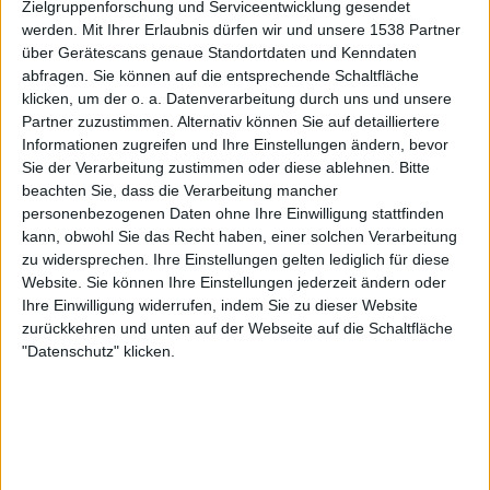
Zielgruppenforschung und Serviceentwicklung gesendet
werden.
Mit Ihrer Erlaubnis dürfen wir und unsere 1538 Partner
Syra@cool.de
Klubs deren Mitglied
ist (0/2)
über Gerätescans genaue Standortdaten und Kenndaten
Syra@cool.de
gehört zu keinem Klub
abfragen. Sie können auf die entsprechende Schaltfläche
klicken, um der o. a. Datenverarbeitung durch uns und unsere
Partner zuzustimmen. Alternativ können Sie auf detailliertere
Informationen zugreifen und Ihre Einstellungen ändern, bevor
Sie der Verarbeitung zustimmen oder diese ablehnen.
Bitte
Mitglied seit :
17-12-2025
beachten Sie, dass die Verarbeitung mancher
personenbezogenen Daten ohne Ihre Einwilligung stattfinden
Kommentar(e) :
1
kann, obwohl Sie das Recht haben, einer solchen Verarbeitung
zu widersprechen. Ihre Einstellungen gelten lediglich für diese
Spiele gespielt :
10
Website. Sie können Ihre Einstellungen jederzeit ändern oder
Spiele beendet (seit V5) :
34
Ihre Einwilligung widerrufen, indem Sie zu dieser Website
zurückkehren und unten auf der Webseite auf die Schaltfläche
Anzahl der Sterne :
5
"Datenschutz" klicken.
Durchschn. % des Bestresultats :
41.50%
In der Liste der besten Ergebnisse :
0
Wird von keinem Spieler als Favorit geführt