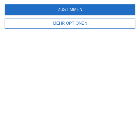
Schutz personenbezogener
Daten
ZUSTIMMEN
SiteMap
MEHR OPTIONEN
Kontakt
Rechtliche Hinweise
Partnerprogramm
Newsletter
Möchten Sie gerne Informationen über diese Seite erhalten?
SENDEN
- copyright© geographie-spiele™ 2026 -