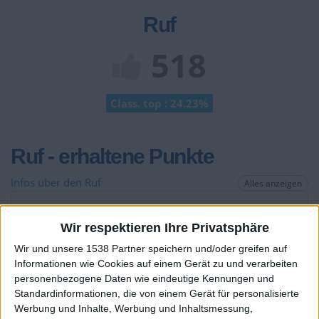
Ruf
518
Class. top : 24.23%
Ruf - erhaltene Punkte
Infos über den Ruf
Alles anzeigen
Ein paar Worte zu meiner Person...
Wir respektieren Ihre Privatsphäre
Syra@cool.de hat sein Profil nicht ergänzt
Wir und unsere 1538 Partner speichern und/oder greifen auf
Informationen wie Cookies auf einem Gerät zu und verarbeiten
Die Spieler die Ihnen folgen werden informiert wenn sie
personenbezogene Daten wie eindeutige Kennungen und
diesen Text ändern.
Standardinformationen, die von einem Gerät für personalisierte
Werbung und Inhalte, Werbung und Inhaltsmessung,