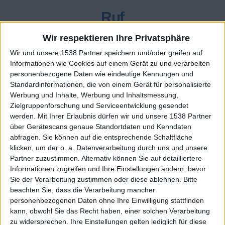
Ruf
46
Wir respektieren Ihre Privatsphäre
Wir und unsere 1538 Partner speichern und/oder greifen auf
Informationen wie Cookies auf einem Gerät zu und verarbeiten
Class. top : 83.72%
personenbezogene Daten wie eindeutige Kennungen und
Standardinformationen, die von einem Gerät für personalisierte
Werbung und Inhalte, Werbung und Inhaltsmessung,
Zielgruppenforschung und Serviceentwicklung gesendet
Ruf - erhaltene Punkte
werden.
Mit Ihrer Erlaubnis dürfen wir und unsere 1538 Partner
über Gerätescans genaue Standortdaten und Kenndaten
Infos über den Ruf
Alles anzeigen
abfragen. Sie können auf die entsprechende Schaltfläche
klicken, um der o. a. Datenverarbeitung durch uns und unsere
Ein paar Worte zu meiner Person...
Partner zuzustimmen. Alternativ können Sie auf detailliertere
Informationen zugreifen und Ihre Einstellungen ändern, bevor
Bobderbaumeister hat sein Profil nicht ergänzt
Sie der Verarbeitung zustimmen oder diese ablehnen.
Bitte
beachten Sie, dass die Verarbeitung mancher
Die Spieler die Ihnen folgen werden informiert wenn sie
personenbezogenen Daten ohne Ihre Einwilligung stattfinden
diesen Text ändern.
kann, obwohl Sie das Recht haben, einer solchen Verarbeitung
zu widersprechen. Ihre Einstellungen gelten lediglich für diese