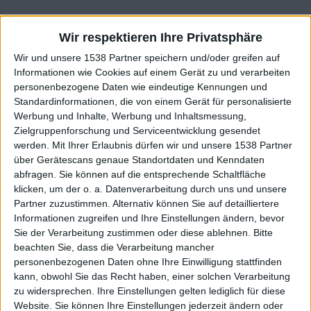
Ruf
Wir respektieren Ihre Privatsphäre
254
Wir und unsere 1538 Partner speichern und/oder greifen auf
Informationen wie Cookies auf einem Gerät zu und verarbeiten
personenbezogene Daten wie eindeutige Kennungen und
Class. top : 39.76%
Standardinformationen, die von einem Gerät für personalisierte
Werbung und Inhalte, Werbung und Inhaltsmessung,
Zielgruppenforschung und Serviceentwicklung gesendet
werden.
Mit Ihrer Erlaubnis dürfen wir und unsere 1538 Partner
Ruf - erhaltene Punkte
über Gerätescans genaue Standortdaten und Kenndaten
abfragen. Sie können auf die entsprechende Schaltfläche
Infos über den Ruf
Alles anzeigen
klicken, um der o. a. Datenverarbeitung durch uns und unsere
Partner zuzustimmen. Alternativ können Sie auf detailliertere
Ein paar Worte zu meiner Person...
Informationen zugreifen und Ihre Einstellungen ändern, bevor
Sie der Verarbeitung zustimmen oder diese ablehnen.
Bitte
emily2013 hat sein Profil nicht ergänzt
beachten Sie, dass die Verarbeitung mancher
personenbezogenen Daten ohne Ihre Einwilligung stattfinden
Die Spieler die Ihnen folgen werden informiert wenn sie
kann, obwohl Sie das Recht haben, einer solchen Verarbeitung
diesen Text ändern.
zu widersprechen. Ihre Einstellungen gelten lediglich für diese
Website. Sie können Ihre Einstellungen jederzeit ändern oder