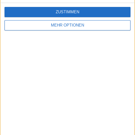
ZUSTIMMEN
MEHR OPTIONEN
Ein problem oder einen Fehler melden
juegos-geograficos.com
geographie-spiele.com
giochi-geografici.com
geoheroes.com
jeux-historiques.com
lemurdelapresse.com
jeuxpedago.com
billets-monuments.com
Schutz personenbezogener
Daten
SiteMap