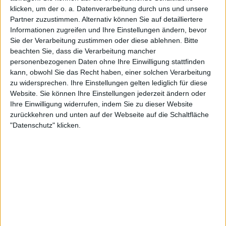
klicken, um der o. a. Datenverarbeitung durch uns und unsere
Wifi_Uhl
Klubs deren Mitglied
ist (0/2)
Partner zuzustimmen. Alternativ können Sie auf detailliertere
Informationen zugreifen und Ihre Einstellungen ändern, bevor
Wifi_Uhl
gehört zu keinem Klub
Sie der Verarbeitung zustimmen oder diese ablehnen.
Bitte
beachten Sie, dass die Verarbeitung mancher
personenbezogenen Daten ohne Ihre Einwilligung stattfinden
kann, obwohl Sie das Recht haben, einer solchen Verarbeitung
Mitglied seit :
08-02-2024
zu widersprechen. Ihre Einstellungen gelten lediglich für diese
Website. Sie können Ihre Einstellungen jederzeit ändern oder
Kommentar(e) :
1
Ihre Einwilligung widerrufen, indem Sie zu dieser Website
zurückkehren und unten auf der Webseite auf die Schaltfläche
Spiele gespielt :
5
"Datenschutz" klicken.
Spiele beendet (seit V5) :
13
Anzahl der Sterne :
10
Durchschn. % des Bestresultats :
81.68%
🇺🇸 We noticed you’re visiting
In der Liste der besten Ergebnisse :
0
from an English-speaking
Wird von
2
Spieler(n) als Favorit geführt
country