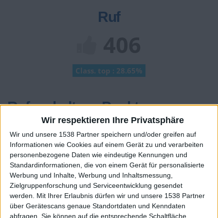
Ruf
406
Class. top : 28.65%
Ruf - erhaltene Punkte
Wir respektieren Ihre Privatsphäre
Infos über den Ruf
Alles anzeigen
Wir und unsere 1538 Partner speichern und/oder greifen auf
Ein paar Worte zu meiner Person...
Informationen wie Cookies auf einem Gerät zu und verarbeiten
personenbezogene Daten wie eindeutige Kennungen und
Standardinformationen, die von einem Gerät für personalisierte
Wifi_Uhl hat sein Profil nicht ergänzt
Werbung und Inhalte, Werbung und Inhaltsmessung,
Zielgruppenforschung und Serviceentwicklung gesendet
Die Spieler die Ihnen folgen werden informiert wenn sie
werden.
Mit Ihrer Erlaubnis dürfen wir und unsere 1538 Partner
diesen Text ändern.
über Gerätescans genaue Standortdaten und Kenndaten
abfragen. Sie können auf die entsprechende Schaltfläche