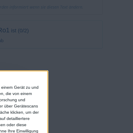
erden informiert wenn sie diesen Text ändern.
Ro1
ist (0/2)
ub
vorit geführt
f einem Gerät zu und
n, die von einem
forschung und
rniers :
0
ner über Gerätescans
rniers :
0
äche klicken, um der
rniers :
0
f detailliertere
Turniers :
0
men oder diese
ne Ihre Einwilligung