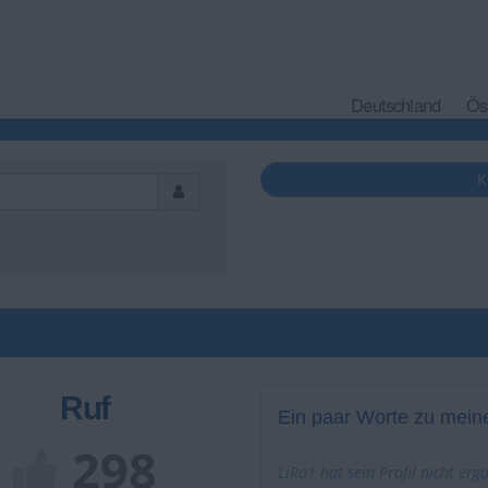
Deutschland
Ös
K
Ruf
Ein paar Worte zu meine
298
LiRo1 hat sein Profil nicht erg