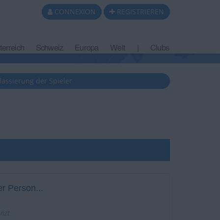
CONNEXION
REGISTRIEREN
terreich
Schweiz
Europa
Welt
|
Clubs
lassierung der Spieler
r Person...
änzt