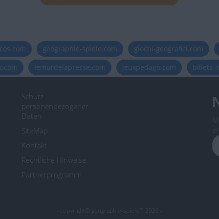
icos.com
geographie-spiele.com
giochi-geografici.com
es.com
lemurdelapresse.com
jeuxpedago.com
billets
Schutz
N
personenbezogener
Daten
M
er
SiteMap
Kontakt
Rechtliche Hinweise
Partnerprogramm
- copyright© geographie-spiele™ 2026 -