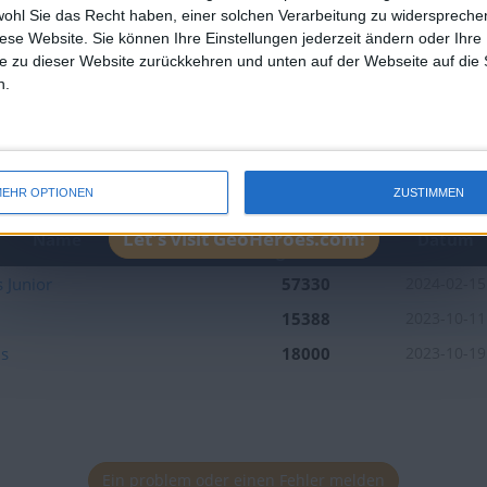
wohl Sie das Recht haben, einer solchen Verarbeitung zu widersprechen
Platzierung in der Bestenlis
diese Website. Sie können Ihre Einstellungen jederzeit ändern oder Ihre 
e zu dieser Website zurückkehren und unten auf der Webseite auf die 
n.
EHR OPTIONEN
ZUSTIMMEN
Beste
Let's visit GeoHeroes.com!
Name
Datum
Ergebnisse
s Junior
57330
2024-02-15
15388
2023-10-11
hs
18000
2023-10-19
Ein problem oder einen Fehler melden