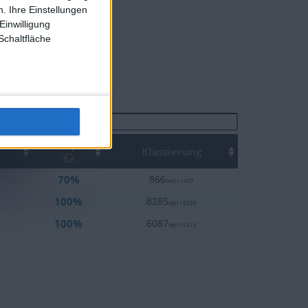
. Ihre Einstellungen
te :
1
Einwilligung
Schaltfläche
Suchen
Top
Klassierung
70%
866
te(r) / 1437
100%
8285
te(r) / 8520
100%
6087
te(r) / 6213