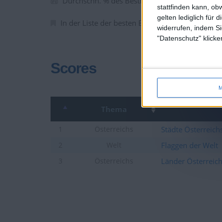
Durchschn. % des Bestresultats :
38.11%
stattfinden kann, ob
gelten lediglich für 
In der Liste der besten Ergebnisse :
0
widerrufen, indem Si
"Datenschutz" klicke
Scores
M
Thema
Städte Österreich
1
Österreichs
Flaggen der Welt
2
Welt
Länder Österreic
3
Österreichs