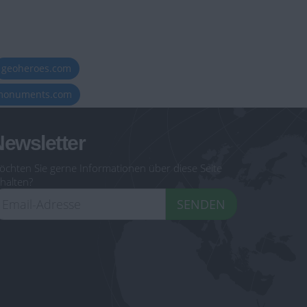
geoheroes.com
-monuments.com
ewsletter
öchten Sie gerne Informationen über diese Seite
halten?
SENDEN