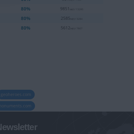
80%
9851
te(r) / 13285
80%
2585
te(r) / 3284
80%
5612
te(r) / 7807
geoheroes.com
-monuments.com
ewsletter