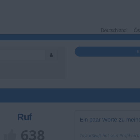
Deutschland
Ös
K
Ruf
Ein paar Worte zu meine
638
TaylorSwift hat sein Profil nich