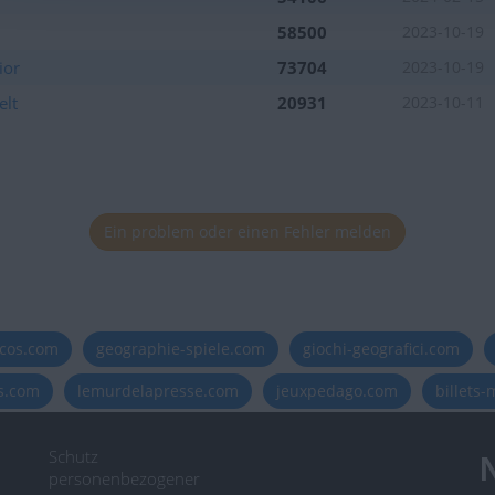
58500
2023-10-19
ior
73704
2023-10-19
elt
20931
2023-10-11
Ein problem oder einen Fehler melden
icos.com
geographie-spiele.com
giochi-geografici.com
es.com
lemurdelapresse.com
jeuxpedago.com
billets
Schutz
N
personenbezogener