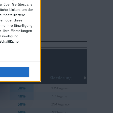
te :
1
ner über Gerätescans
äche klicken, um der
f detailliertere
men oder diese
ne Ihre Einwilligung
. Ihre Einstellungen
Einwilligung
Schaltfläche
Suchen
Top
Klassierung
30%
1790
te(r) / 6213
40%
537
te(r) / 1437
50%
3947
te(r) / 8520
60%
931
te(r) / 1723