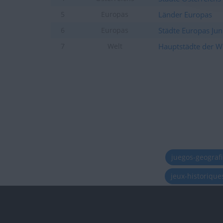
Länder Europas
5
Europas
Städte Europas Jun
6
Europas
Hauptstädte der W
7
Welt
juegos-geograf
jeux-historiqu