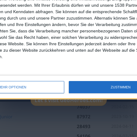
an English-speaking country
Platzierung in der Bestenlis
gesendet werden.
Mit Ihrer Erlaubnis dürfen wir und unsere 1538 Part
n und Kenndaten abfragen. Sie können auf die entsprechende Schaltfl
Join our American version now and be among
ung durch uns und unsere Partner zuzustimmen. Alternativ können Sie au
the firsts to submit your score on our
fen und Ihre Einstellungen ändern, bevor Sie der Verarbeitung zustim
leaderboards!
chten Sie, dass die Verarbeitung mancher personenbezogenen Daten oh
wohl Sie das Recht haben, einer solchen Verarbeitung zu widersprechen
diese Website. Sie können Ihre Einstellungen jederzeit ändern oder Ihre 
e zu dieser Website zurückkehren und unten auf der Webseite auf die 
n.
1
1
EHR OPTIONEN
ZUSTIMMEN
Beste
Name
Datum
Ergebnisse
Let's visit GeoHeroes.com!
s
74037
2024-02-15
Junior
87972
2023-10-19
28493
2024-04-11
54106
2024-02-15