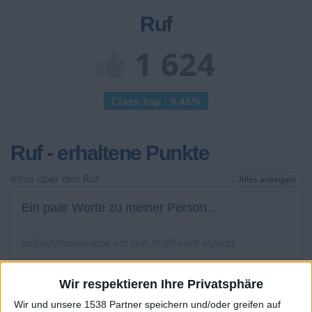
Ruf
1 624
Class. top : 9.48%
Ruf - erhaltene Punkte
Infos über den Ruf
Alles anzeigen
Ein paar Worte zu meiner Person...
haifischflossensuppe hat sein Profil nicht ergänzt
Die Spieler die Ihnen folgen werden informiert wenn sie
diesen Text ändern.
Wir respektieren Ihre Privatsphäre
Wir und unsere 1538 Partner speichern und/oder greifen auf