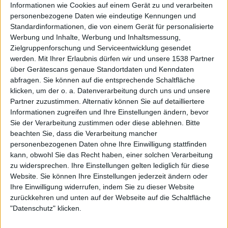
Informationen wie Cookies auf einem Gerät zu und verarbeiten
haifischflossensuppe
personenbezogene Daten wie eindeutige Kennungen und
Klubs deren Mitglied
Standardinformationen, die von einem Gerät für personalisierte
ist (0/2)
Werbung und Inhalte, Werbung und Inhaltsmessung,
haifischflossensuppe
gehört zu keinem Klub
Zielgruppenforschung und Serviceentwicklung gesendet
werden.
Mit Ihrer Erlaubnis dürfen wir und unsere 1538 Partner
über Gerätescans genaue Standortdaten und Kenndaten
abfragen. Sie können auf die entsprechende Schaltfläche
Mitglied seit :
06-05-2023
klicken, um der o. a. Datenverarbeitung durch uns und unsere
Partner zuzustimmen. Alternativ können Sie auf detailliertere
Kommentar(e) :
0
Informationen zugreifen und Ihre Einstellungen ändern, bevor
Sie der Verarbeitung zustimmen oder diese ablehnen.
Bitte
beachten Sie, dass die Verarbeitung mancher
Spiele gespielt :
17
personenbezogenen Daten ohne Ihre Einwilligung stattfinden
Spiele beendet (seit V5) :
97
kann, obwohl Sie das Recht haben, einer solchen Verarbeitung
zu widersprechen. Ihre Einstellungen gelten lediglich für diese
Anzahl der Sterne :
35
Website. Sie können Ihre Einstellungen jederzeit ändern oder
Ihre Einwilligung widerrufen, indem Sie zu dieser Website
Durchschn. % des Bestresultats :
76.50%
zurückkehren und unten auf der Webseite auf die Schaltfläche
"Datenschutz" klicken.
In der Liste der besten Ergebnisse :
0