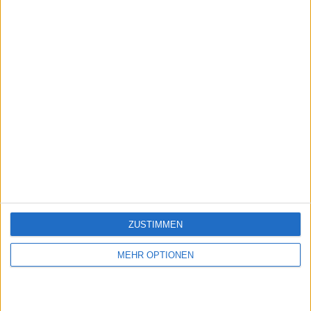
Ein problem oder einen Fehler melden
juegos-geograficos.com
geographie-spiele.com
giochi-geografici.com
geoheroes.com
jeux-historiques.com
lemurdelapresse.com
jeuxpedago.com
billets-monuments.com
ZUSTIMMEN
MEHR OPTIONEN
Schutz personenbezogener
Daten
SiteMap