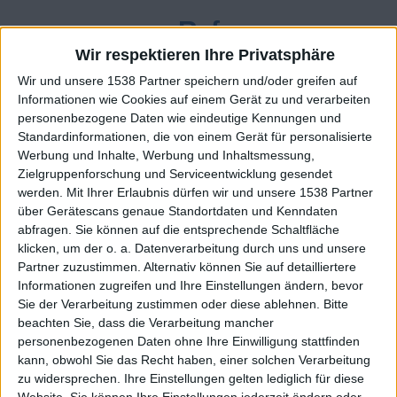
Ruf
Wir respektieren Ihre Privatsphäre
200
Wir und unsere 1538 Partner speichern und/oder greifen auf
Informationen wie Cookies auf einem Gerät zu und verarbeiten
personenbezogene Daten wie eindeutige Kennungen und
Class. top : 45.78%
Standardinformationen, die von einem Gerät für personalisierte
Werbung und Inhalte, Werbung und Inhaltsmessung,
Zielgruppenforschung und Serviceentwicklung gesendet
Ruf - erhaltene Punkte
werden.
Mit Ihrer Erlaubnis dürfen wir und unsere 1538 Partner
über Gerätescans genaue Standortdaten und Kenndaten
Infos über den Ruf
Alles anzeigen
abfragen. Sie können auf die entsprechende Schaltfläche
klicken, um der o. a. Datenverarbeitung durch uns und unsere
Ein paar Worte zu meiner Person...
Partner zuzustimmen. Alternativ können Sie auf detailliertere
Informationen zugreifen und Ihre Einstellungen ändern, bevor
Sie der Verarbeitung zustimmen oder diese ablehnen.
Bitte
FBQueen hat sein Profil nicht ergänzt
beachten Sie, dass die Verarbeitung mancher
personenbezogenen Daten ohne Ihre Einwilligung stattfinden
Die Spieler die Ihnen folgen werden informiert wenn sie
diesen Text ändern.
kann, obwohl Sie das Recht haben, einer solchen Verarbeitung
zu widersprechen. Ihre Einstellungen gelten lediglich für diese