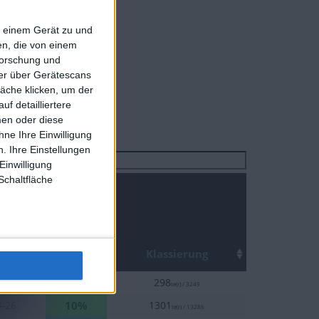
Turniers :
0
f einem Gerät zu und
te :
1
n, die von einem
forschung und
ner über Gerätescans
äche klicken, um der
f detailliertere
men oder diese
ne Ihre Einwilligung
. Ihre Einstellungen
Suchen
Einwilligung
Schaltfläche
Top
um
Klassierung
10%
5-23
298
te(r) / 3249
10%
3-26
1301
te(r) / 13286