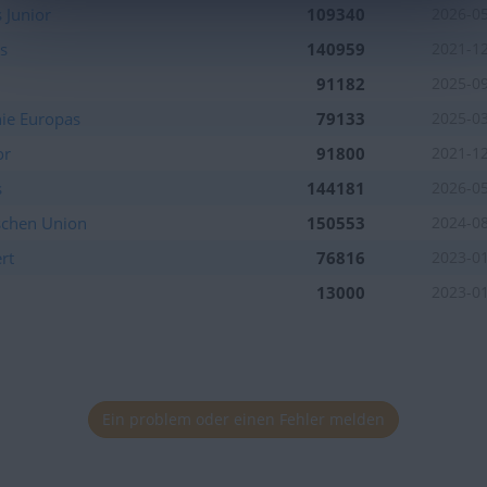
 Junior
109340
2026-0
s
140959
2021-1
91182
2025-0
ie Europas
79133
2025-0
or
91800
2021-1
s
144181
2026-0
schen Union
150553
2024-0
rt
76816
2023-0
13000
2023-0
Ein problem oder einen Fehler melden