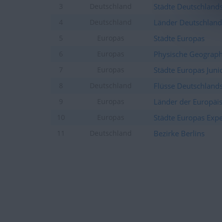
Städte Deutschlands
3
Deutschland
Länder Deutschland
4
Deutschland
Städte Europas
5
Europas
Physische Geograph
6
Europas
Städte Europas Juni
7
Europas
Flüsse Deutschland
8
Deutschland
Länder der Europäi
9
Europas
Städte Europas Expe
10
Europas
Bezirke Berlins
11
Deutschland