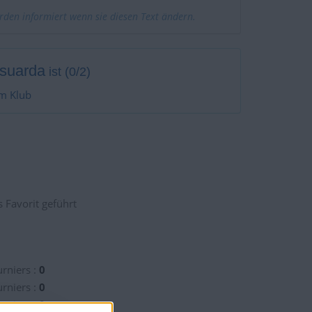
erden informiert wenn sie diesen Text ändern.
suarda
ist (0/2)
m Klub
 Favorit geführt
rniers :
0
rniers :
0
rniers :
0