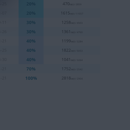
20%
5-25
470
te(r) / 2859
20%
2-07
1615
te(r) / 11057
30%
9-11
1258
te(r) / 4503
30%
3-26
1361
te(r) / 4760
40%
2-21
1199
te(r) / 3284
40%
5-25
1822
te(r) / 5053
40%
8-30
1041
te(r) / 3264
70%
1-21
1752
te(r) / 2542
100%
1-21
2818
te(r) / 2904