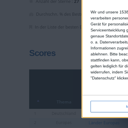
Anzahl der Sterne :
27
Wir und unsere 1538
Durchschn. % des Bestresultats :
83.48%
verarbeiten persone
Gerät für personali
In der Liste der besten Ergebnisse :
1
Serviceentwicklung 
genaue Standortdate
o. a. Datenverarbeit
Informationen zugrei
Scores
ablehnen.
Bitte bea
stattfinden kann, ob
gelten lediglich für 
widerrufen, indem Si
"Datenschutz" klicke
Thema
M
Städte Deutschland
1
Deutschland
Länder Europas
2
Europas