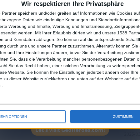
Wir respektieren Ihre Privatsphäre
Unter den 100 Besten des 
Geopunkte :
0
 Partner speichern und/oder greifen auf Informationen wie Cookies au
Platzierung in der Bestenlis
nbezogene Daten wie eindeutige Kennungen und Standardinformatione
🇺🇸 We noticed you’re visiting from
sierte Werbung und Inhalte, Werbung und Inhaltsmessung, Zielgruppen
an English-speaking country
gesendet werden.
Mit Ihrer Erlaubnis dürfen wir und unsere 1538 Part
n und Kenndaten abfragen. Sie können auf die entsprechende Schaltfl
Join our American version now and be among
ung durch uns und unsere Partner zuzustimmen. Alternativ können Sie au
the firsts to submit your score on our
fen und Ihre Einstellungen ändern, bevor Sie der Verarbeitung zustim
leaderboards!
chten Sie, dass die Verarbeitung mancher personenbezogenen Daten oh
wohl Sie das Recht haben, einer solchen Verarbeitung zu widersprechen
diese Website. Sie können Ihre Einstellungen jederzeit ändern oder Ihre 
e zu dieser Website zurückkehren und unten auf der Webseite auf die 
n.
2
2
2
3
Beste
Name
Dat
Ergebnisse
EHR OPTIONEN
ZUSTIMMEN
s
107794
2026-0
Let's visit GeoHeroes.com!
167079
2025-0