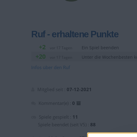
Ruf - erhaltene Punkte
+2
Ein Spiel beenden
vor 17 Tagen
+20
Unter die Wochenbesten
vor 17 Tagen
Infos über den Ruf
Mitglied seit :
07-12-2021
Kommentar(e) :
0
Spiele gespielt :
11
Spiele beendet (seit V5) :
88