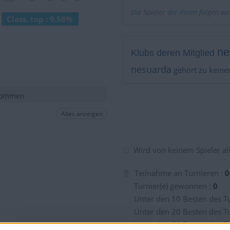
Die Spieler die Ihnen folgen w
Class. top : 9.58%
ne
Klubs deren Mitglied
nesuarda
gehört zu keine
 kommen
Alles anzeigen
Wird von keinem Spieler als
Teilnahme an Turnieren :
0
Turnier(e) gewonnen :
0
Unter den 10 Besten des Tu
Unter den 20 Besten des Tu
Unter den 50 Besten des Tu