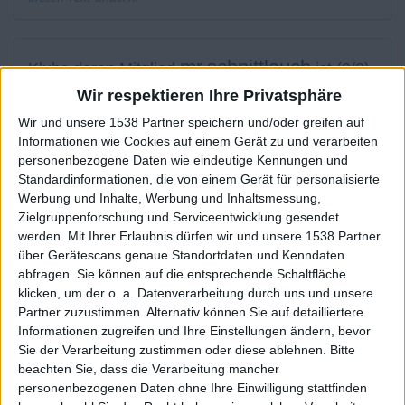
mr.schnittlauch
Klubs deren Mitglied
ist (0/2)
mr.schnittlauch
Wir respektieren Ihre Privatsphäre
gehört zu keinem Klub
Wir und unsere 1538 Partner speichern und/oder greifen auf
Informationen wie Cookies auf einem Gerät zu und verarbeiten
personenbezogene Daten wie eindeutige Kennungen und
Mitglied seit :
02-12-2021
Standardinformationen, die von einem Gerät für personalisierte
Werbung und Inhalte, Werbung und Inhaltsmessung,
Kommentar(e) :
5
Zielgruppenforschung und Serviceentwicklung gesendet
werden.
Mit Ihrer Erlaubnis dürfen wir und unsere 1538 Partner
über Gerätescans genaue Standortdaten und Kenndaten
Spiele gespielt :
31
abfragen. Sie können auf die entsprechende Schaltfläche
Spiele beendet (seit V5) :
548
klicken, um der o. a. Datenverarbeitung durch uns und unsere
Partner zuzustimmen. Alternativ können Sie auf detailliertere
Anzahl der Sterne :
57
Informationen zugreifen und Ihre Einstellungen ändern, bevor
Sie der Verarbeitung zustimmen oder diese ablehnen.
Bitte
Durchschn. % des Bestresultats :
75.49%
beachten Sie, dass die Verarbeitung mancher
personenbezogenen Daten ohne Ihre Einwilligung stattfinden
In der Liste der besten Ergebnisse :
0