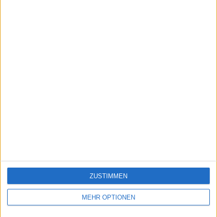
Städte der Welt
71860
27
Welt
Städte Afrikas
82060
28
Welt
Städte Österreichs
28684
29
Österreichs
Städte der USA
11259
30
Welt
Ein problem oder einen Fehler melden
ZUSTIMMEN
juegos-geograficos.com
geographie-spiele.com
MEHR OPTIONEN
giochi-geografici.com
geoheroes.com