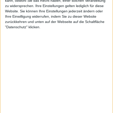
kann, obwohl Sie das Recht haben, einer solchen Verarbeitung
Wird von
16
Spieler(n) als Favorit geführt
zu widersprechen. Ihre Einstellungen gelten lediglich für diese
Website. Sie können Ihre Einstellungen jederzeit ändern oder
Ihre Einwilligung widerrufen, indem Sie zu dieser Website
Teilnahme an Turnieren :
0
zurückkehren und unten auf der Webseite auf die Schaltfläche
Turnier(e) gewonnen :
0
"Datenschutz" klicken.
Unter den 10 Besten des Turniers :
0
Unter den 20 Besten des Turniers :
0
Unter den 50 Besten des Turniers :
0
Unter den 100 Besten des Turniers :
0
Geopunkte :
0
Platzierung in der Bestenliste :
1
Scores
Suchen
1
1
4
4