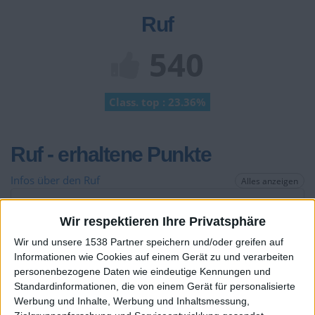
Ruf
540
Class. top : 23.36%
Ruf - erhaltene Punkte
Infos über den Ruf
Alles anzeigen
Ein paar Worte zu meiner Person...
Wir respektieren Ihre Privatsphäre
Wir und unsere 1538 Partner speichern und/oder greifen auf
FerBurgos hat sein Profil nicht ergänzt
Informationen wie Cookies auf einem Gerät zu und verarbeiten
personenbezogene Daten wie eindeutige Kennungen und
Die Spieler die Ihnen folgen werden informiert wenn sie
diesen Text ändern.
Standardinformationen, die von einem Gerät für personalisierte
Werbung und Inhalte, Werbung und Inhaltsmessung,