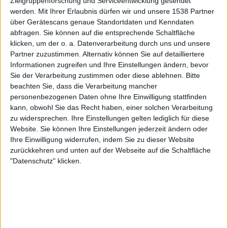
Zielgruppenforschung und Serviceentwicklung gesendet
werden.
Mit Ihrer Erlaubnis dürfen wir und unsere 1538 Partner
FerBurgos
Klubs deren Mitglied
ist (0/2)
über Gerätescans genaue Standortdaten und Kenndaten
abfragen. Sie können auf die entsprechende Schaltfläche
FerBurgos
gehört zu keinem Klub
klicken, um der o. a. Datenverarbeitung durch uns und unsere
Partner zuzustimmen. Alternativ können Sie auf detailliertere
Informationen zugreifen und Ihre Einstellungen ändern, bevor
Sie der Verarbeitung zustimmen oder diese ablehnen.
Bitte
Mitglied seit :
31-10-2021
beachten Sie, dass die Verarbeitung mancher
personenbezogenen Daten ohne Ihre Einwilligung stattfinden
Kommentar(e) :
1
kann, obwohl Sie das Recht haben, einer solchen Verarbeitung
zu widersprechen. Ihre Einstellungen gelten lediglich für diese
Spiele gespielt :
11
Website. Sie können Ihre Einstellungen jederzeit ändern oder
Spiele beendet (seit V5) :
25
Ihre Einwilligung widerrufen, indem Sie zu dieser Website
zurückkehren und unten auf der Webseite auf die Schaltfläche
Anzahl der Sterne :
21
"Datenschutz" klicken.
Durchschn. % des Bestresultats :
70.56%
In der Liste der besten Ergebnisse :
0
Wird von keinem Spieler als Favorit geführt