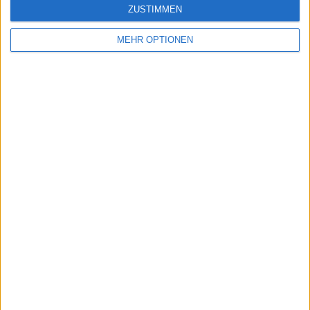
jeuxpedago.com
billets-monuments.com
ZUSTIMMEN
MEHR OPTIONEN
Schutz personenbezogener
Daten
SiteMap
Kontakt
Rechtliche Hinweise
Partnerprogramm
Newsletter
Möchten Sie gerne Informationen über diese Seite erhalten?
SENDEN
- copyright© geographie-spiele™ 2026 -