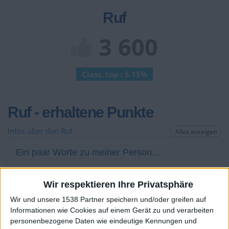
Ruf
3 600
Class. top : 5.15%
Ruf - erhaltene Punkte
Infos über den Ruf
Alles anzeigen
Ein paar Worte zu meiner Person...
Hallo ich heiße Sunny14
Wir respektieren Ihre Privatsphäre
Meine Hobbys sind Tanzen, lesen ,Zeichen,
Wir und unsere 1538 Partner speichern und/oder greifen auf
Schauspielern, und chillen
Informationen wie Cookies auf einem Gerät zu und verarbeiten
personenbezogene Daten wie eindeutige Kennungen und