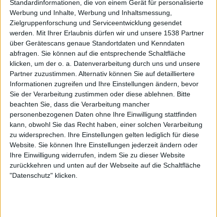
Standardinformationen, die von einem Gerät für personalisierte
Werbung und Inhalte, Werbung und Inhaltsmessung,
Die Spieler die Ihnen folgen werden informiert wenn sie
Zielgruppenforschung und Serviceentwicklung gesendet
diesen Text ändern.
werden.
Mit Ihrer Erlaubnis dürfen wir und unsere 1538 Partner
über Gerätescans genaue Standortdaten und Kenndaten
abfragen. Sie können auf die entsprechende Schaltfläche
klicken, um der o. a. Datenverarbeitung durch uns und unsere
Sunny14
Klubs deren Mitglied
ist (0/2)
Partner zuzustimmen. Alternativ können Sie auf detailliertere
Sunny14
gehört zu keinem Klub
Informationen zugreifen und Ihre Einstellungen ändern, bevor
Sie der Verarbeitung zustimmen oder diese ablehnen.
Bitte
beachten Sie, dass die Verarbeitung mancher
personenbezogenen Daten ohne Ihre Einwilligung stattfinden
kann, obwohl Sie das Recht haben, einer solchen Verarbeitung
Mitglied seit :
09-04-2021
zu widersprechen. Ihre Einstellungen gelten lediglich für diese
Website. Sie können Ihre Einstellungen jederzeit ändern oder
Kommentar(e) :
28
Ihre Einwilligung widerrufen, indem Sie zu dieser Website
zurückkehren und unten auf der Webseite auf die Schaltfläche
Spiele gespielt :
12
"Datenschutz" klicken.
Spiele beendet (seit V5) :
296
Anzahl der Sterne :
12