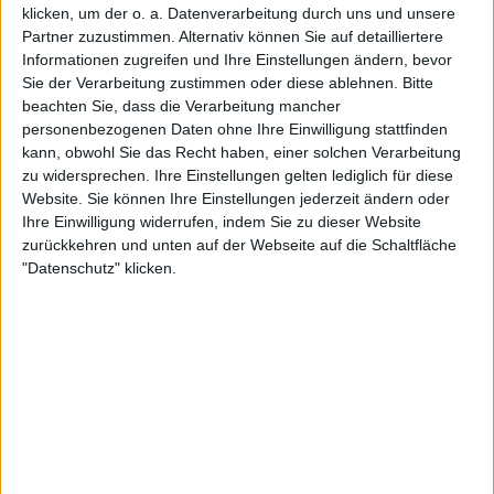
TT:iam_elias_12 *FCT*
klicken, um der o. a. Datenverarbeitung durch uns und unsere
Foglt meinem Kollege @FcThunFanLoris
Partner zuzustimmen. Alternativ können Sie auf detailliertere
Informationen zugreifen und Ihre Einstellungen ändern, bevor
Die Spieler die Ihnen folgen werden informiert wenn sie
Sie der Verarbeitung zustimmen oder diese ablehnen.
Bitte
diesen Text ändern.
beachten Sie, dass die Verarbeitung mancher
personenbezogenen Daten ohne Ihre Einwilligung stattfinden
kann, obwohl Sie das Recht haben, einer solchen Verarbeitung
Fc_Thun
Klubs deren Mitglied
ist (1/2)
zu widersprechen. Ihre Einstellungen gelten lediglich für diese
Website. Sie können Ihre Einstellungen jederzeit ändern oder
The Geo Fanatics
Ihre Einwilligung widerrufen, indem Sie zu dieser Website
zurückkehren und unten auf der Webseite auf die Schaltfläche
"Datenschutz" klicken.
Mitglied seit :
18-03-2021
Kommentar(e) :
1
Spiele gespielt :
2
🇺🇸 We noticed you’re visiting
Spiele beendet (seit V5) :
13
from an English-speaking
country