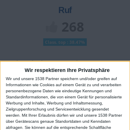
Ruf
268
Class. top : 38.47%
Ruf - erhaltene Punkte
Wir respektieren Ihre Privatsphäre
Infos über den Ruf
Alles anzeigen
Wir und unsere 1538 Partner speichern und/oder greifen auf
Informationen wie Cookies auf einem Gerät zu und verarbeiten
Ein paar Worte zu meiner Person...
personenbezogene Daten wie eindeutige Kennungen und
Standardinformationen, die von einem Gerät für personalisierte
Fc Thun!!! #BLOCKSUED #BERNEROBERLAND #ULTRAS
Werbung und Inhalte, Werbung und Inhaltsmessung,
#THUN
Zielgruppenforschung und Serviceentwicklung gesendet
Folgt mir auf YouTube und TikTok.
werden.
Mit Ihrer Erlaubnis dürfen wir und unsere 1538 Partner
YT:Sunny wenn ihr mich nicht findet dan gebt einfach
über Gerätescans genaue Standortdaten und Kenndaten
'kommt in meinen club blue ein dann findet ihr mich!!!
abfragen. Sie können auf die entsprechende Schaltfläche