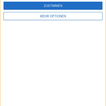
jeux-historiques.com
lemurdelapresse.com
ZUSTIMMEN
jeuxpedago.com
billets-monuments.com
MEHR OPTIONEN
Schutz personenbezogener
Daten
SiteMap
Kontakt
Rechtliche Hinweise
Partnerprogramm
Newsletter
Möchten Sie gerne Informationen über diese Seite erhalten?
SENDEN
- copyright© geographie-spiele™ 2026 -