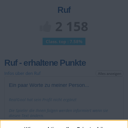
Ruf
2 158
Class. top : 7.58%
Ruf - erhaltene Punkte
Infos über den Ruf
Alles anzeigen
Ein paar Worte zu meiner Person...
Real©ool hat sein Profil nicht ergänzt
Die Spieler die Ihnen folgen werden informiert wenn sie
diesen Text ändern.