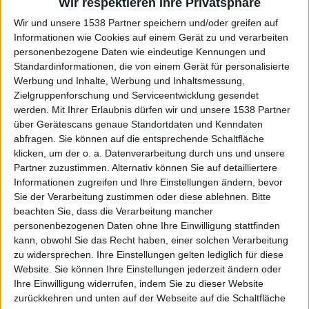
Wir respektieren Ihre Privatsphäre
Real©ool
Wir und unsere 1538 Partner speichern und/oder greifen auf
Klubs deren Mitglied
ist (1/2)
Informationen wie Cookies auf einem Gerät zu und verarbeiten
Werder Bremen
personenbezogene Daten wie eindeutige Kennungen und
Standardinformationen, die von einem Gerät für personalisierte
Werbung und Inhalte, Werbung und Inhaltsmessung,
Zielgruppenforschung und Serviceentwicklung gesendet
werden.
Mit Ihrer Erlaubnis dürfen wir und unsere 1538 Partner
Mitglied seit :
12-01-2021
über Gerätescans genaue Standortdaten und Kenndaten
abfragen. Sie können auf die entsprechende Schaltfläche
Kommentar(e) :
7
klicken, um der o. a. Datenverarbeitung durch uns und unsere
Partner zuzustimmen. Alternativ können Sie auf detailliertere
Spiele gespielt :
21
Informationen zugreifen und Ihre Einstellungen ändern, bevor
Spiele beendet (seit V5) :
113
Sie der Verarbeitung zustimmen oder diese ablehnen.
Bitte
beachten Sie, dass die Verarbeitung mancher
Anzahl der Sterne :
47
personenbezogenen Daten ohne Ihre Einwilligung stattfinden
kann, obwohl Sie das Recht haben, einer solchen Verarbeitung
zu widersprechen. Ihre Einstellungen gelten lediglich für diese
Durchschn. % des Bestresultats :
82.93%
Website. Sie können Ihre Einstellungen jederzeit ändern oder
Ihre Einwilligung widerrufen, indem Sie zu dieser Website
In der Liste der besten Ergebnisse :
0
zurückkehren und unten auf der Webseite auf die Schaltfläche
Wird von
2
Spieler(n) als Favorit geführt