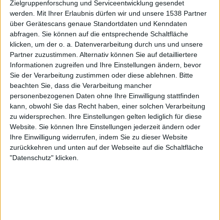
Zielgruppenforschung und Serviceentwicklung gesendet
werden.
Mit Ihrer Erlaubnis dürfen wir und unsere 1538 Partner
Skipbo
Klubs deren Mitglied
ist (0/2)
über Gerätescans genaue Standortdaten und Kenndaten
Skipbo
gehört zu keinem Klub
abfragen. Sie können auf die entsprechende Schaltfläche
klicken, um der o. a. Datenverarbeitung durch uns und unsere
Partner zuzustimmen. Alternativ können Sie auf detailliertere
Informationen zugreifen und Ihre Einstellungen ändern, bevor
Sie der Verarbeitung zustimmen oder diese ablehnen.
Bitte
Mitglied seit :
10-01-2021
beachten Sie, dass die Verarbeitung mancher
personenbezogenen Daten ohne Ihre Einwilligung stattfinden
Kommentar(e) :
1
kann, obwohl Sie das Recht haben, einer solchen Verarbeitung
zu widersprechen. Ihre Einstellungen gelten lediglich für diese
Spiele gespielt :
10
Website. Sie können Ihre Einstellungen jederzeit ändern oder
Spiele beendet (seit V5) :
98
Ihre Einwilligung widerrufen, indem Sie zu dieser Website
zurückkehren und unten auf der Webseite auf die Schaltfläche
Anzahl der Sterne :
10
"Datenschutz" klicken.
Durchschn. % des Bestresultats :
55.78%
In der Liste der besten Ergebnisse :
0
Wird von keinem Spieler als Favorit geführt