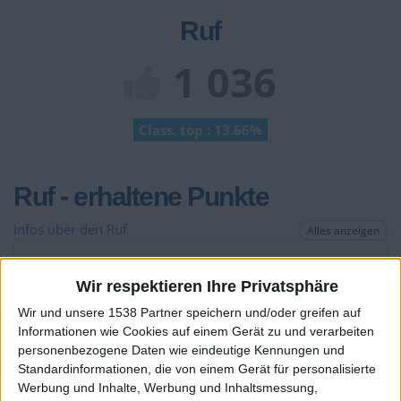
Ruf
1 036
Class. top : 13.66%
Ruf - erhaltene Punkte
Infos über den Ruf
Alles anzeigen
Ein paar Worte zu meiner Person...
Wir respektieren Ihre Privatsphäre
Skipbo hat sein Profil nicht ergänzt
Wir und unsere 1538 Partner speichern und/oder greifen auf
Informationen wie Cookies auf einem Gerät zu und verarbeiten
Die Spieler die Ihnen folgen werden informiert wenn sie
personenbezogene Daten wie eindeutige Kennungen und
diesen Text ändern.
Standardinformationen, die von einem Gerät für personalisierte
Werbung und Inhalte, Werbung und Inhaltsmessung,