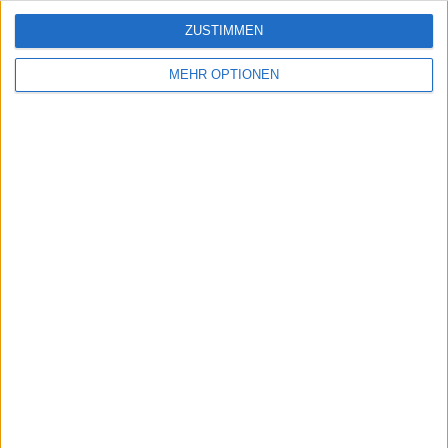
Schutz personenbezogener
Daten
ZUSTIMMEN
SiteMap
MEHR OPTIONEN
Kontakt
Rechtliche Hinweise
Partnerprogramm
Newsletter
Möchten Sie gerne Informationen über diese Seite erhalten?
SENDEN
- copyright© geographie-spiele™ 2026 -