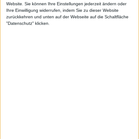
Website. Sie können Ihre Einstellungen jederzeit ändern oder
Ihre Einwilligung widerrufen, indem Sie zu dieser Website
Teilnahme an Turnieren :
0
zurückkehren und unten auf der Webseite auf die Schaltfläche
Turnier(e) gewonnen :
0
"Datenschutz" klicken.
Unter den 10 Besten des Turniers :
0
Unter den 20 Besten des Turniers :
0
Unter den 50 Besten des Turniers :
0
Unter den 100 Besten des Turniers :
0
Geopunkte :
0
Platzierung in der Bestenliste :
1
Scores
Suchen
1
6
11