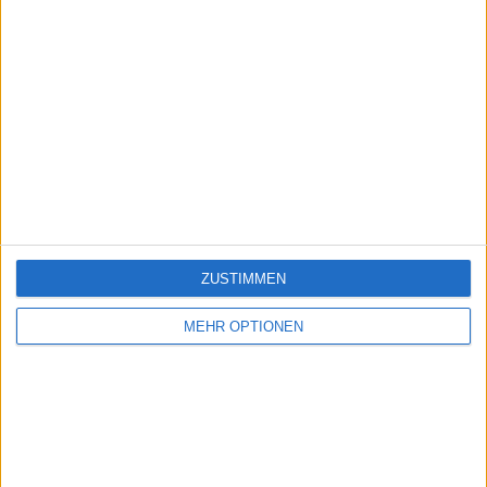
Ein problem oder einen Fehler melden
juegos-geograficos.com
geographie-spiele.com
ZUSTIMMEN
giochi-geografici.com
geoheroes.com
jeux-historiques.com
lemurdelapresse.com
MEHR OPTIONEN
jeuxpedago.com
billets-monuments.com
Schutz personenbezogener
Daten
SiteMap