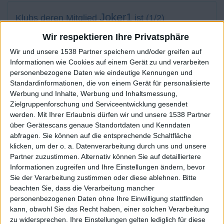
Joker1
Klubs deren Mitglied
ist (1/2)
GEO FREUNDE DEUTSCHLAND @r
Wir respektieren Ihre Privatsphäre
Wir und unsere 1538 Partner speichern und/oder greifen auf
Informationen wie Cookies auf einem Gerät zu und verarbeiten
personenbezogene Daten wie eindeutige Kennungen und
Standardinformationen, die von einem Gerät für personalisierte
Mitglied seit :
21-11-2020
Werbung und Inhalte, Werbung und Inhaltsmessung,
Zielgruppenforschung und Serviceentwicklung gesendet
Kommentar(e) :
9
werden.
Mit Ihrer Erlaubnis dürfen wir und unsere 1538 Partner
über Gerätescans genaue Standortdaten und Kenndaten
Spiele gespielt :
27
abfragen. Sie können auf die entsprechende Schaltfläche
Spiele beendet (seit V5) :
124
klicken, um der o. a. Datenverarbeitung durch uns und unsere
Partner zuzustimmen. Alternativ können Sie auf detailliertere
Anzahl der Sterne :
62
Informationen zugreifen und Ihre Einstellungen ändern, bevor
Sie der Verarbeitung zustimmen oder diese ablehnen.
Bitte
Durchschn. % des Bestresultats :
83.66%
beachten Sie, dass die Verarbeitung mancher
personenbezogenen Daten ohne Ihre Einwilligung stattfinden
In der Liste der besten Ergebnisse :
0
kann, obwohl Sie das Recht haben, einer solchen Verarbeitung
zu widersprechen. Ihre Einstellungen gelten lediglich für diese
Wird von
2
Spieler(n) als Favorit geführt