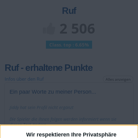
Ruf
2 506
Class. top : 6.65%
Ruf - erhaltene Punkte
Infos über den Ruf
Alles anzeigen
Ein paar Worte zu meiner Person...
Jiddy hat sein Profil nicht ergänzt
Die Spieler die Ihnen folgen werden informiert wenn sie
diesen Text ändern.
Wir respektieren Ihre Privatsphäre