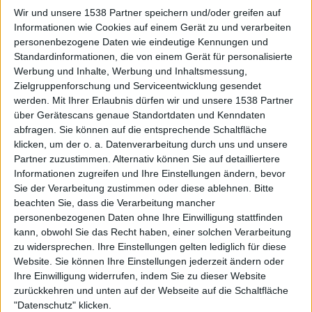
Wir und unsere 1538 Partner speichern und/oder greifen auf
Jiddy
Klubs deren Mitglied
ist (0/2)
Informationen wie Cookies auf einem Gerät zu und verarbeiten
personenbezogene Daten wie eindeutige Kennungen und
Jiddy
gehört zu keinem Klub
Standardinformationen, die von einem Gerät für personalisierte
Werbung und Inhalte, Werbung und Inhaltsmessung,
Zielgruppenforschung und Serviceentwicklung gesendet
werden.
Mit Ihrer Erlaubnis dürfen wir und unsere 1538 Partner
Mitglied seit :
15-07-2020
über Gerätescans genaue Standortdaten und Kenndaten
abfragen. Sie können auf die entsprechende Schaltfläche
Kommentar(e) :
0
klicken, um der o. a. Datenverarbeitung durch uns und unsere
Partner zuzustimmen. Alternativ können Sie auf detailliertere
Spiele gespielt :
20
Informationen zugreifen und Ihre Einstellungen ändern, bevor
Spiele beendet (seit V5) :
153
Sie der Verarbeitung zustimmen oder diese ablehnen.
Bitte
beachten Sie, dass die Verarbeitung mancher
personenbezogenen Daten ohne Ihre Einwilligung stattfinden
Anzahl der Sterne :
36
kann, obwohl Sie das Recht haben, einer solchen Verarbeitung
zu widersprechen. Ihre Einstellungen gelten lediglich für diese
Durchschn. % des Bestresultats :
75.43%
Website. Sie können Ihre Einstellungen jederzeit ändern oder
Ihre Einwilligung widerrufen, indem Sie zu dieser Website
In der Liste der besten Ergebnisse :
0
zurückkehren und unten auf der Webseite auf die Schaltfläche
Wird von keinem Spieler als Favorit geführt
"Datenschutz" klicken.