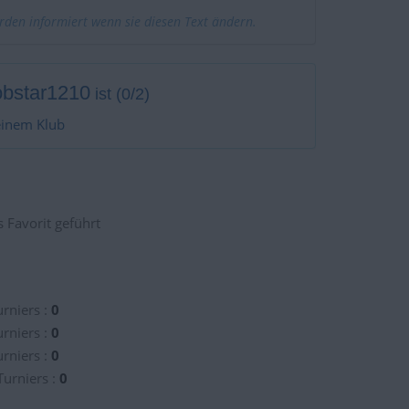
erden informiert wenn sie diesen Text ändern.
bstar1210
ist (0/2)
einem Klub
 Favorit geführt
rniers :
0
rniers :
0
rniers :
0
Turniers :
0