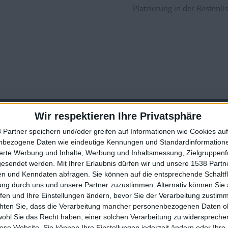
Platzierung in der Bestenlis
Wir respektieren Ihre Privatsphäre
3
9
8
2
 Partner speichern und/oder greifen auf Informationen wie Cookies au
nbezogene Daten wie eindeutige Kennungen und Standardinformatione
🇺🇸 We noticed you’re visiting from
Beste
sierte Werbung und Inhalte, Werbung und Inhaltsmessung, Zielgruppen
Name
Datum
Ergebnisse
an English-speaking country
gesendet werden.
Mit Ihrer Erlaubnis dürfen wir und unsere 1538 Part
n und Kenndaten abfragen. Sie können auf die entsprechende Schaltfl
171767
2020-10-08
Join our American version now and be among
ung durch uns und unsere Partner zuzustimmen. Alternativ können Sie au
the firsts to submit your score on our
iz
100954
2024-11-18
fen und Ihre Einstellungen ändern, bevor Sie der Verarbeitung zustim
leaderboards!
chten Sie, dass die Verarbeitung mancher personenbezogenen Daten oh
z junior
106253
2026-04-22
wohl Sie das Recht haben, einer solchen Verarbeitung zu widersprechen
nds
101748
2019-09-20
diese Website. Sie können Ihre Einstellungen jederzeit ändern oder Ihre 