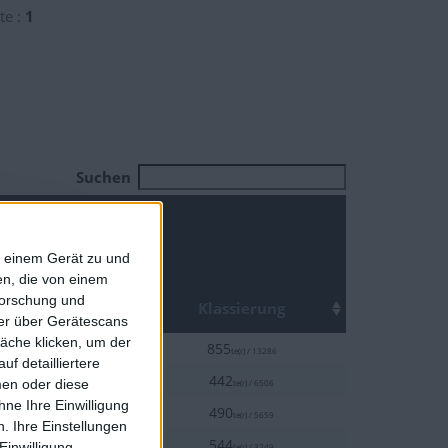
te :
1
Suchen
f einem Gerät zu und
n, die von einem
Top
forschung und
Klassierung
ner über Gerätescans
äche klicken, um der
10%
855
te(r) / 13286
f detailliertere
10%
442
men oder diese
te(r) / 6506
ne Ihre Einwilligung
10%
490
te(r) / 5659
. Ihre Einstellungen
20%
544
Einwilligung
te(r) / 3249