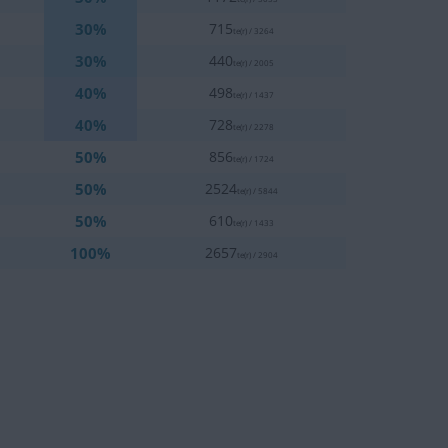
30%
715
te(r) / 3264
30%
440
te(r) / 2005
40%
498
te(r) / 1437
40%
728
te(r) / 2278
50%
856
te(r) / 1724
50%
2524
te(r) / 5844
50%
610
te(r) / 1433
100%
2657
te(r) / 2904