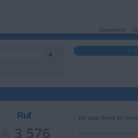
Deutschland
Ös
K
Ruf
Ein paar Worte zu meine
3 576
Robstar1210 hat sein Profil ni