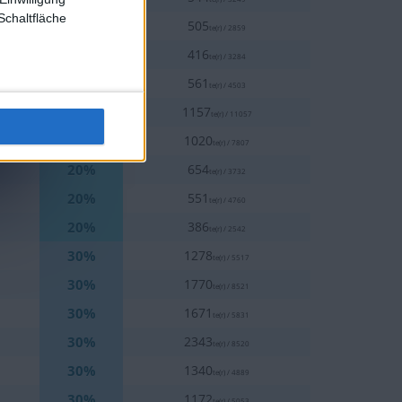
Schaltfläche
20%
505
te(r) / 2859
20%
416
te(r) / 3284
20%
561
te(r) / 4503
20%
1157
te(r) / 11057
20%
1020
te(r) / 7807
20%
654
te(r) / 3732
20%
551
te(r) / 4760
20%
386
te(r) / 2542
30%
1278
te(r) / 5517
30%
1770
te(r) / 8521
30%
1671
te(r) / 5831
30%
2343
te(r) / 8520
30%
1340
te(r) / 4889
30%
1172
te(r) / 5053