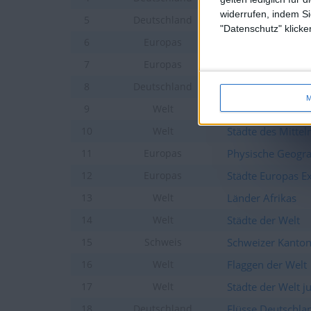
widerrufen, indem Si
Städte Deutschlan
5
Deutschland
"Datenschutz" klicke
Städte Europas Ju
6
Europas
Städte Europas
7
Europas
Länder Deutschl
8
Deutschland
M
Hauptstädte der 
9
Welt
Städte des Mitte
10
Welt
Physische Geogr
11
Europas
Städte Europas E
12
Europas
Länder Afrikas
13
Welt
Städte der Welt
14
Welt
Schweizer Kanto
15
Schweis
Flaggen der Welt
16
Welt
Städte der Welt j
17
Welt
Flüsse Deutschla
18
Deutschland