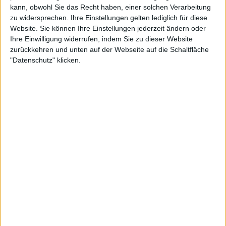
kann, obwohl Sie das Recht haben, einer solchen Verarbeitung
Teilnahme an Turnieren :
0
zu widersprechen. Ihre Einstellungen gelten lediglich für diese
Turnier(e) gewonnen :
0
Website. Sie können Ihre Einstellungen jederzeit ändern oder
Ihre Einwilligung widerrufen, indem Sie zu dieser Website
Unter den 10 Besten des Turniers :
0
zurückkehren und unten auf der Webseite auf die Schaltfläche
Unter den 20 Besten des Turniers :
0
"Datenschutz" klicken.
Unter den 50 Besten des Turniers :
0
Unter den 100 Besten des Turniers :
0
Geopunkte :
0
Platzierung in der Bestenliste :
1
Scores
Suchen
2
11
6