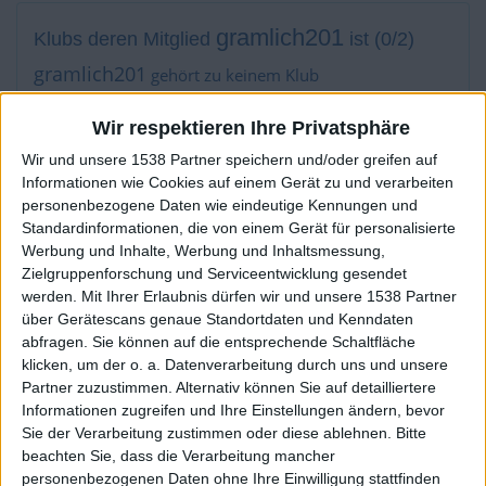
gramlich201
Klubs deren Mitglied
ist (0/2)
gramlich201
gehört zu keinem Klub
Wir respektieren Ihre Privatsphäre
Wir und unsere 1538 Partner speichern und/oder greifen auf
Mitglied seit :
21-11-2017
Informationen wie Cookies auf einem Gerät zu und verarbeiten
personenbezogene Daten wie eindeutige Kennungen und
Kommentar(e) :
1
Standardinformationen, die von einem Gerät für personalisierte
Werbung und Inhalte, Werbung und Inhaltsmessung,
Spiele gespielt :
34
Zielgruppenforschung und Serviceentwicklung gesendet
Spiele beendet (seit V5) :
11392
werden.
Mit Ihrer Erlaubnis dürfen wir und unsere 1538 Partner
über Gerätescans genaue Standortdaten und Kenndaten
abfragen. Sie können auf die entsprechende Schaltfläche
Anzahl der Sterne :
92
klicken, um der o. a. Datenverarbeitung durch uns und unsere
Partner zuzustimmen. Alternativ können Sie auf detailliertere
Durchschn. % des Bestresultats :
91.57%
Informationen zugreifen und Ihre Einstellungen ändern, bevor
Sie der Verarbeitung zustimmen oder diese ablehnen.
Bitte
In der Liste der besten Ergebnisse :
0
beachten Sie, dass die Verarbeitung mancher
Wird von keinem Spieler als Favorit geführt
personenbezogenen Daten ohne Ihre Einwilligung stattfinden