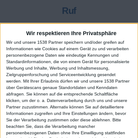
Ruf
200
Wir respektieren Ihre Privatsphäre
Wir und unsere 1538 Partner speichern und/oder greifen auf
Class. top : 45.77%
Informationen wie Cookies auf einem Gerät zu und verarbeiten
personenbezogene Daten wie eindeutige Kennungen und
Standardinformationen, die von einem Gerät für personalisierte
Ruf - erhaltene Punkte
Werbung und Inhalte, Werbung und Inhaltsmessung,
Zielgruppenforschung und Serviceentwicklung gesendet
Infos über den Ruf
Alles anzeigen
werden.
Mit Ihrer Erlaubnis dürfen wir und unsere 1538 Partner
über Gerätescans genaue Standortdaten und Kenndaten
Ein paar Worte zu meiner Person...
abfragen. Sie können auf die entsprechende Schaltfläche
klicken, um der o. a. Datenverarbeitung durch uns und unsere
Partner zuzustimmen. Alternativ können Sie auf detailliertere
G-Force hat sein Profil nicht ergänzt
Informationen zugreifen und Ihre Einstellungen ändern, bevor
Die Spieler die Ihnen folgen werden informiert wenn sie
Sie der Verarbeitung zustimmen oder diese ablehnen.
Bitte
diesen Text ändern.
beachten Sie, dass die Verarbeitung mancher
personenbezogenen Daten ohne Ihre Einwilligung stattfinden