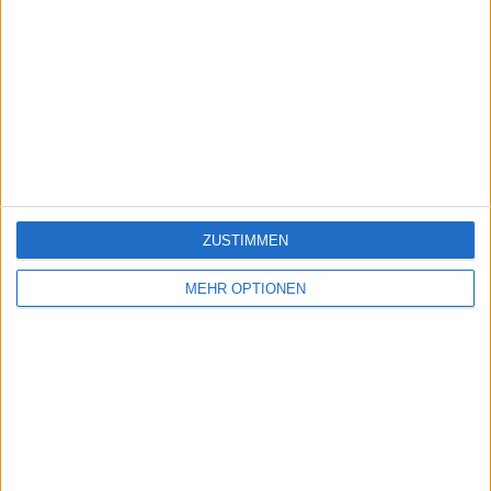
2011-
Länder Europas
30000
2
Europas
09-07
2011-
Länder Deutschlands
9500
3
Deutschland
09-04
Ein problem oder einen Fehler melden
ZUSTIMMEN
MEHR OPTIONEN
juegos-geograficos.com
geographie-spiele.com
giochi-geografici.com
geoheroes.com
jeux-historiques.com
lemurdelapresse.com
jeuxpedago.com
billets-monuments.com