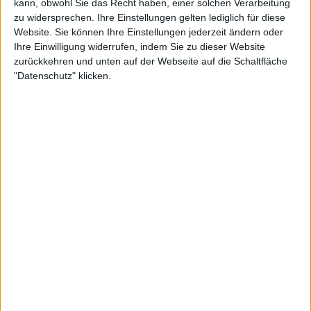
kann, obwohl Sie das Recht haben, einer solchen Verarbeitung
zu widersprechen. Ihre Einstellungen gelten lediglich für diese
G-Force
Klubs deren Mitglied
ist (0/2)
Website. Sie können Ihre Einstellungen jederzeit ändern oder
G-Force
Ihre Einwilligung widerrufen, indem Sie zu dieser Website
gehört zu keinem Klub
zurückkehren und unten auf der Webseite auf die Schaltfläche
"Datenschutz" klicken.
Mitglied seit :
04-09-2011
Kommentar(e) :
1
Spiele gespielt :
3
Spiele beendet (seit V5) :
0
🇺🇸 We noticed you’re visiting
Anzahl der Sterne :
0
from an English-speaking
country
Durchschn. % des Bestresultats :
11.24%
Join our American version now and be
In der Liste der besten Ergebnisse :
0
among the firsts to submit your score
on our leaderboards!
Wird von keinem Spieler als Favorit geführt