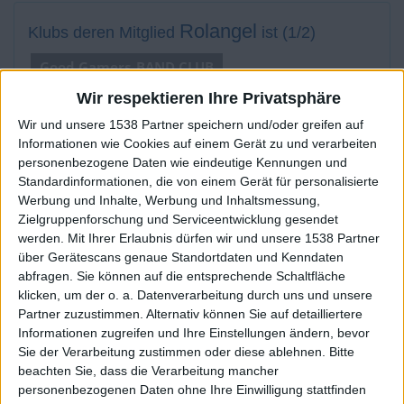
Rolangel
Klubs deren Mitglied
ist (1/2)
Good Gamers_BAND CLUB
Wir respektieren Ihre Privatsphäre
Wir und unsere 1538 Partner speichern und/oder greifen auf
Informationen wie Cookies auf einem Gerät zu und verarbeiten
Mitglied seit :
10-03-2016
personenbezogene Daten wie eindeutige Kennungen und
Standardinformationen, die von einem Gerät für personalisierte
Kommentar(e) :
0
Werbung und Inhalte, Werbung und Inhaltsmessung,
Zielgruppenforschung und Serviceentwicklung gesendet
Spiele gespielt :
30
werden.
Mit Ihrer Erlaubnis dürfen wir und unsere 1538 Partner
Spiele beendet (seit V5) :
2854
über Gerätescans genaue Standortdaten und Kenndaten
abfragen. Sie können auf die entsprechende Schaltfläche
klicken, um der o. a. Datenverarbeitung durch uns und unsere
Anzahl der Sterne :
89
Partner zuzustimmen. Alternativ können Sie auf detailliertere
Informationen zugreifen und Ihre Einstellungen ändern, bevor
Durchschn. % des Bestresultats :
100%
Sie der Verarbeitung zustimmen oder diese ablehnen.
Bitte
beachten Sie, dass die Verarbeitung mancher
In der Liste der besten Ergebnisse :
0
personenbezogenen Daten ohne Ihre Einwilligung stattfinden
Wird von
13
Spieler(n) als Favorit geführt