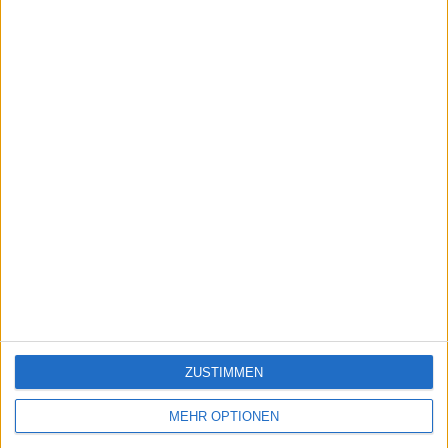
Flaggen der Welt
5254
28
Welt
Städte Afrikas
13537
29
Welt
Städte Asiens
10832
30
Welt
Ein problem oder einen Fehler melden
juegos-geograficos.com
geographie-spiele.com
ZUSTIMMEN
giochi-geografici.com
geoheroes.com
MEHR OPTIONEN
jeux-historiques.com
lemurdelapresse.com