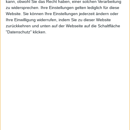
kann, obwohl Sie das Recht haben, einer solchen Verarbeitung
zu widersprechen. Ihre Einstellungen gelten lediglich für diese
Teilnahme an Turnieren :
0
Website. Sie können Ihre Einstellungen jederzeit ändern oder
Turnier(e) gewonnen :
0
Ihre Einwilligung widerrufen, indem Sie zu dieser Website
zurückkehren und unten auf der Webseite auf die Schaltfläche
Unter den 10 Besten des Turniers :
0
"Datenschutz" klicken.
Unter den 20 Besten des Turniers :
0
Unter den 50 Besten des Turniers :
0
Unter den 100 Besten des Turniers :
0
Geopunkte :
0
Platzierung in der Bestenliste :
1
Scores
Suchen
2
24
2