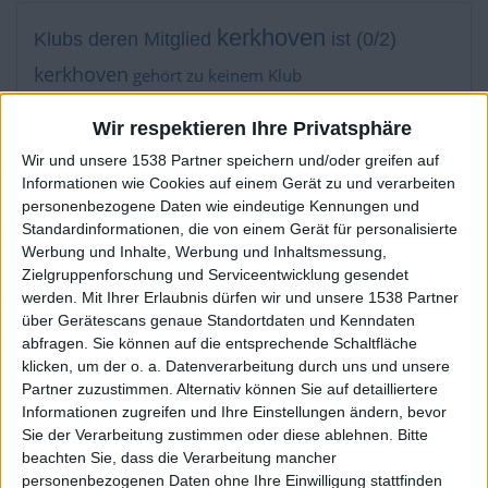
kerkhoven
Klubs deren Mitglied
ist (0/2)
kerkhoven
gehört zu keinem Klub
Wir respektieren Ihre Privatsphäre
Wir und unsere 1538 Partner speichern und/oder greifen auf
Mitglied seit :
08-09-2014
Informationen wie Cookies auf einem Gerät zu und verarbeiten
personenbezogene Daten wie eindeutige Kennungen und
Kommentar(e) :
18
Standardinformationen, die von einem Gerät für personalisierte
Werbung und Inhalte, Werbung und Inhaltsmessung,
Spiele gespielt :
31
Zielgruppenforschung und Serviceentwicklung gesendet
Spiele beendet (seit V5) :
41778
werden.
Mit Ihrer Erlaubnis dürfen wir und unsere 1538 Partner
über Gerätescans genaue Standortdaten und Kenndaten
abfragen. Sie können auf die entsprechende Schaltfläche
Anzahl der Sterne :
93
klicken, um der o. a. Datenverarbeitung durch uns und unsere
Partner zuzustimmen. Alternativ können Sie auf detailliertere
Durchschn. % des Bestresultats :
100%
Informationen zugreifen und Ihre Einstellungen ändern, bevor
Sie der Verarbeitung zustimmen oder diese ablehnen.
Bitte
In der Liste der besten Ergebnisse :
0
beachten Sie, dass die Verarbeitung mancher
Wird von
18
Spieler(n) als Favorit geführt
personenbezogenen Daten ohne Ihre Einwilligung stattfinden