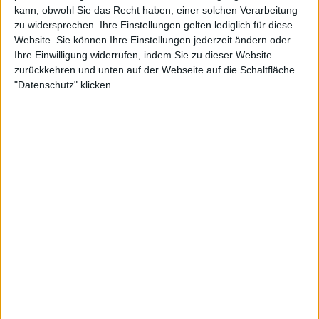
kann, obwohl Sie das Recht haben, einer solchen Verarbeitung
Teilnahme an Turnieren :
0
zu widersprechen. Ihre Einstellungen gelten lediglich für diese
Turnier(e) gewonnen :
0
Website. Sie können Ihre Einstellungen jederzeit ändern oder
Ihre Einwilligung widerrufen, indem Sie zu dieser Website
Unter den 10 Besten des Turniers :
0
zurückkehren und unten auf der Webseite auf die Schaltfläche
Unter den 20 Besten des Turniers :
0
"Datenschutz" klicken.
Unter den 50 Besten des Turniers :
0
Unter den 100 Besten des Turniers :
0
Geopunkte :
0
Platzierung in der Bestenliste :
1
Scores
Suchen
1
30