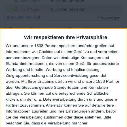
Ein Spiel beenden
vor 7 Tagen
+2
Ein Spiel beenden
vor 7 Tagen
+20
Infos über den Ruf
Alles anzeigen
Unter die Wochenbesten kommen
vor 7 Tagen
+2
Ein Spiel beenden
vor 8 Tagen
Ein paar Worte zu meiner Person...
+2
Ein Spiel beenden
vor 9 Tagen
Wir respektieren Ihre Privatsphäre
+2
Dachshund hat sein Profil nicht ergänzt
Ein Spiel beenden
vor 10 Tagen
Wir und unsere 1538 Partner speichern und/oder greifen auf
+10
Informationen wie Cookies auf einem Gerät zu und verarbeiten
Unter die Tagesbesten kommen
vor 10 Tagen
Die Spieler die Ihnen folgen werden informiert wenn sie
personenbezogene Daten wie eindeutige Kennungen und
diesen Text ändern.
+2
Ein Spiel beenden
vor 10 Tagen
Standardinformationen, die von einem Gerät für personalisierte
+2
Werbung und Inhalte, Werbung und Inhaltsmessung,
Ein Spiel beenden
vor 10 Tagen
Zielgruppenforschung und Serviceentwicklung gesendet
+2
Ein Spiel beenden
vor 11 Tagen
Dachshund
Klubs deren Mitglied
ist (0/2)
werden.
Mit Ihrer Erlaubnis dürfen wir und unsere 1538 Partner
+2
über Gerätescans genaue Standortdaten und Kenndaten
Ein Spiel beenden
vor 12 Tagen
Dachshund
gehört zu keinem Klub
abfragen. Sie können auf die entsprechende Schaltfläche
+2
Ein Spiel beenden
vor 12 Tagen
klicken, um der o. a. Datenverarbeitung durch uns und unsere
+2
Partner zuzustimmen. Alternativ können Sie auf detailliertere
Ein Spiel beenden
vor 12 Tagen
Informationen zugreifen und Ihre Einstellungen ändern, bevor
+2
Ein Spiel beenden
vor 13 Tagen
Mitglied seit :
17-02-2014
Sie der Verarbeitung zustimmen oder diese ablehnen.
Bitte
+2
beachten Sie, dass die Verarbeitung mancher
Ein Spiel beenden
vor 13 Tagen